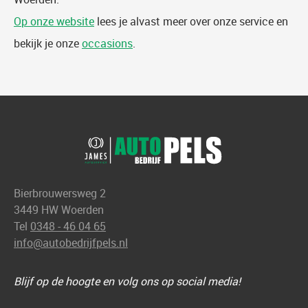
Op onze website
lees je alvast meer over onze service en
bekijk je onze
occasions
.
Bierbrouwersweg 2
3449 HW Woerden
Tel
0348 - 46 04 65
info@autobedrijfpels.nl
Blijf op de hoogte en volg ons op social media!