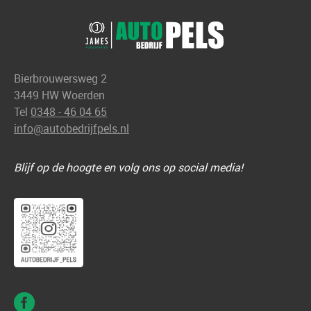
Bierbrouwersweg 2
3449 HW Woerden
Tel
0348 - 46 04 65
info@autobedrijfpels.nl
Blijf op de hoogte en volg ons op social media!