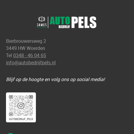
Bierbrouwersweg 2
3449 HW Woerden
Tel
0348 - 46 04 65
info@autobedrijfpels.nl
Blijf op de hoogte en volg ons op social media!