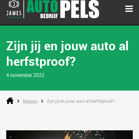
Zijn jij en jouw auto al
herfstproof?
4 november 2022
Nieuws
Zijn jij en jouw auto al herfstproof?