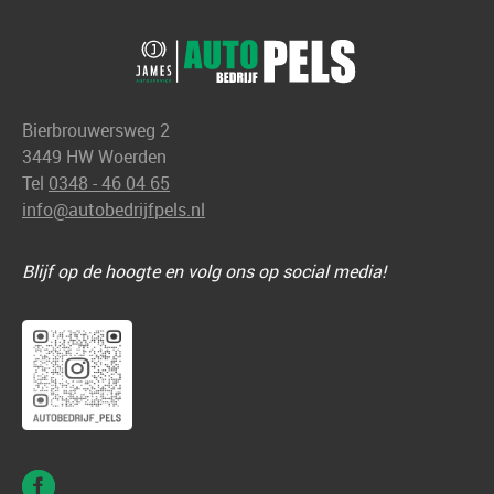
Bierbrouwersweg 2
3449 HW Woerden
Tel
0348 - 46 04 65
info@autobedrijfpels.nl
Blijf op de hoogte en volg ons op social media!