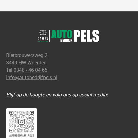
Bierbrouwersweg 2
3449 HW Woerden
Tel
0348 - 46 04 65
info@autobedrijfpels.nl
Blijf op de hoogte en volg ons op social media!