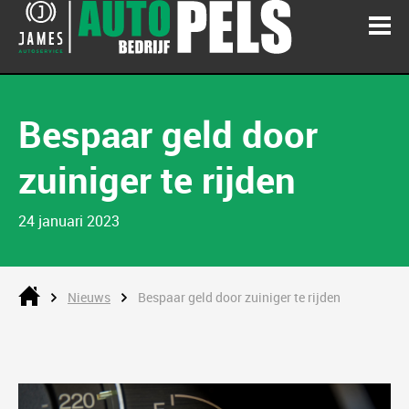
Bespaar geld door
zuiniger te rijden
24 januari 2023
Nieuws
Bespaar geld door zuiniger te rijden